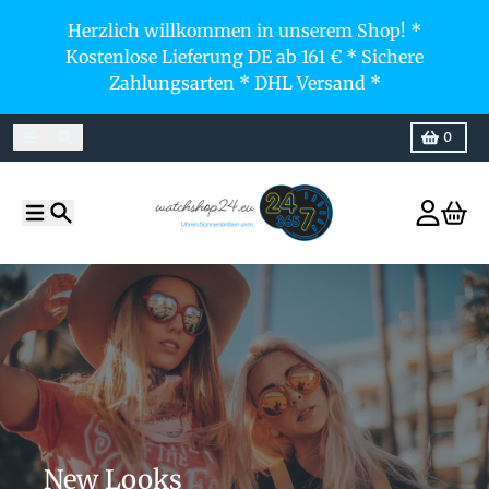
Direkt zum Inhalt
Herzlich willkommen in unserem Shop! *
Kostenlose Lieferung DE ab 161 € * Sichere
Zahlungsarten * DHL Versand *
Menü
Suchen
Warenkor
0
Menü
Suchen
Konto
Ware