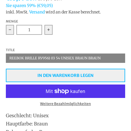
Sie sparen
59%
(€59,05)
inkl. MwSt.
Versand
wird an der Kasse berechnet.
MENGE
Verringern Sie die Menge für Reebok Optische Fassu
Erhöhen Sie die Menge für Reebok 
TITLE
REEBOK BRILLE RV9561 03 54 UNISEX BRAUN BRAUN
IN DEN WARENKORB LEGEN
Weitere Bezahlmöglichkeiten
Geschlecht: Unisex
Hauptfarbe: Braun