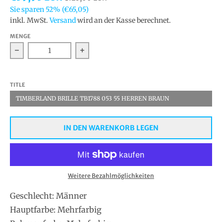
Sie sparen
52%
(€65,05)
inkl. MwSt.
Versand
wird an der Kasse berechnet.
MENGE
Verringern Sie die Menge für Timberland Optische F
Erhöhen Sie die Menge für Timberl
TITLE
TIMBERLAND BRILLE TB1788 053 55 HERREN BRAUN
IN DEN WARENKORB LEGEN
Weitere Bezahlmöglichkeiten
Geschlecht: Männer
Hauptfarbe: Mehrfarbig