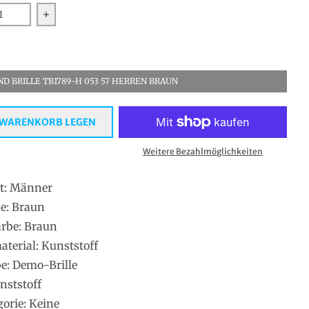
rn Sie die Menge für Timberland Optische Fassungen TB
Erhöhen Sie die Menge für Timberland Optische
D BRILLE TB1789-H 053 57 HERREN BRAUN
 WARENKORB LEGEN
Weitere Bezahlmöglichkeiten
t: Männer
e: Braun
rbe: Braun
erial: Kunststoff
be: Demo-Brille
nststoff
gorie: Keine