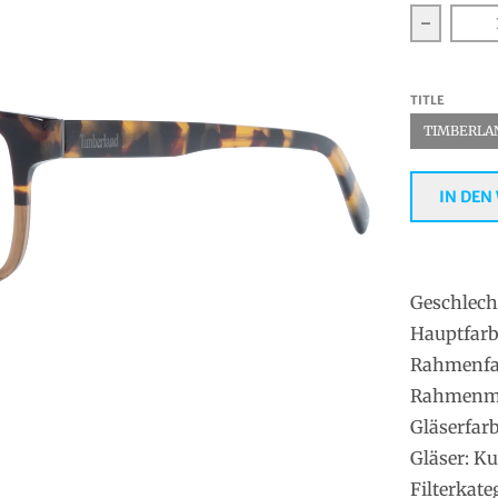
Verringe
TITLE
TIMBERLAN
IN DEN
Geschlech
Hauptfarb
Rahmenfa
Rahmenmat
Gläserfar
Gläser: Ku
Filterkate