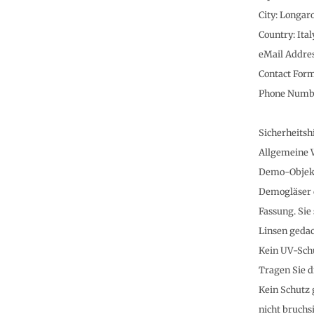
City: Longar
Country: Ital
eMail Addre
Contact For
Phone Numbe
Sicherheitsh
Allgemeine 
Demo-Objekti
Demogläser d
Fassung. Sie
Linsen gedac
Kein UV-Schu
Tragen Sie d
Kein Schutz 
nicht bruchs