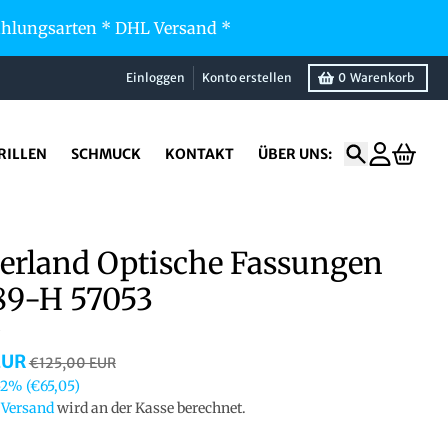
Zahlungsarten * DHL Versand *
Einloggen
Konto erstellen
0
Warenkorb
RILLEN
SCHMUCK
KONTAKT
ÜBER UNS:
Suchen
Konto
Waren
erland Optische Fassungen
89-H 57053
EUR
€125,00 EUR
52%
(€65,05)
.
Versand
wird an der Kasse berechnet.