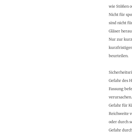
wie Stößen o
Nicht für sp
sind nicht fü
Gläser herau
Nur zur kurz
kurzfristige
beurteilen.
Sicherheitsr
Gefahr des H
Fassung befe
verursachen.
Gefahr für K
Reichweite v
oder durch s
Gefahr durc