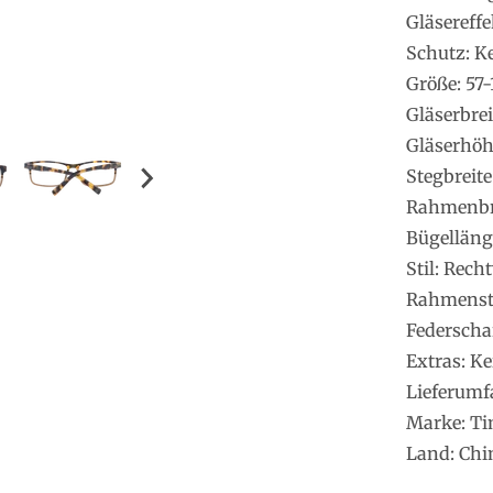
Gläsereffe
Schutz: K
Größe: 57-
Gläserbre
Gläserhö
Stegbreit
Rahmenbr
Bügelläng
Stil: Rech
Rahmenstil
Federschar
Extras: Ke
Lieferumf
Marke: T
Land: Chi