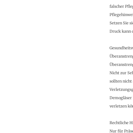
falscher Pfle
Pflegehinwei
Setzen Sie s
Druck kann 
Gesundheit
Überanstren
Überanstren
Nicht zur Se
sollten nich
Verletzungs
Demogläser k
verletzen kö
Rechtliche H
Nur für Präs