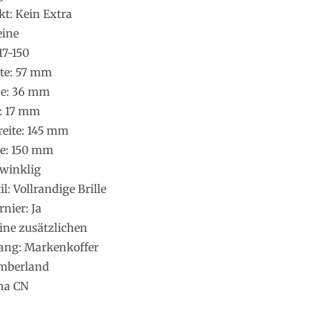
kt: Kein Extra
eine
17-150
ite: 57 mm
he: 36 mm
e: 17 mm
eite: 145 mm
e: 150 mm
twinklig
: Vollrandige Brille
nier: Ja
ine zusätzlichen
ang: Markenkoffer
imberland
na CN