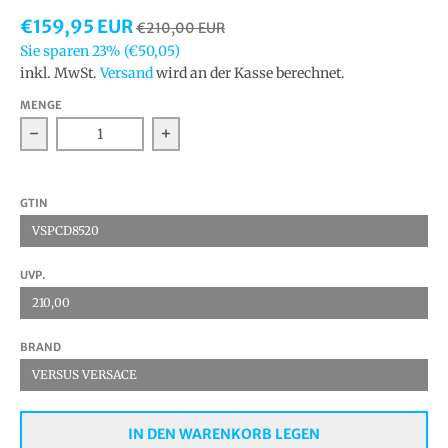
€159,95 EUR
€210,00 EUR
Sie sparen
23%
(€50,05)
inkl. MwSt.
Versand
wird an der Kasse berechnet.
MENGE
Verringern Sie die Menge für Versus Versace VSPCD8
Erhöhen Sie die Menge für Versus V
GTIN
VSPCD8520
UVP.
210,00
BRAND
VERSUS VERSACE
IN DEN WARENKORB LEGEN