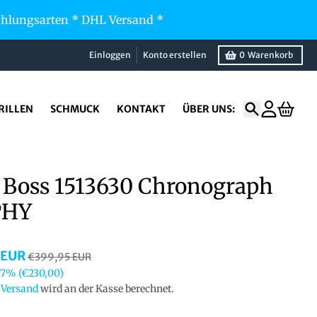
Zahlungsarten * DHL Versand *
Einloggen
Konto erstellen
0
Warenkorb
RILLEN
SCHMUCK
KONTAKT
ÜBER UNS:
Suchen
Konto
Waren
 Boss 1513630 Chronograph
PHY
 EUR
€399,95 EUR
57%
(€230,00)
.
Versand
wird an der Kasse berechnet.