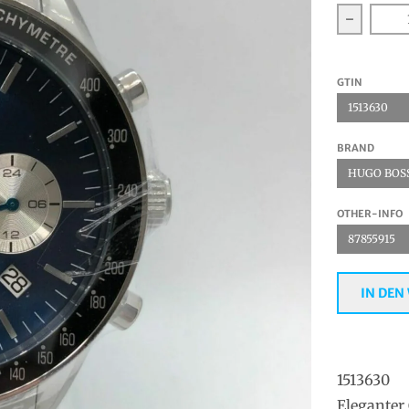
Verring
GTIN
1513630
BRAND
HUGO BOS
OTHER-INFO
87855915
IN DEN
1513630
Eleganter