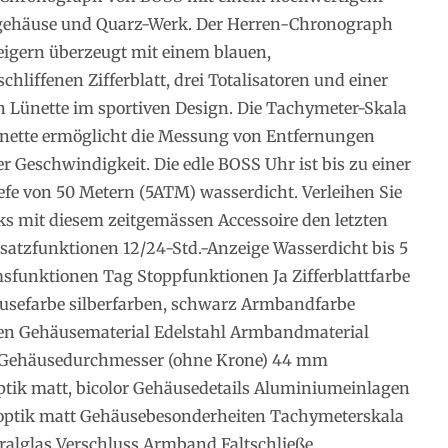
gehäuse und Quarz-Werk. Der Herren-Chronograph
Zeigern überzeugt mit einem blauen,
hliffenen Zifferblatt, drei Totalisatoren und einer
 Lünette im sportiven Design. Die Tachymeter-Skala
ünette ermöglicht die Messung von Entfernungen
 Geschwindigkeit. Die edle BOSS Uhr ist bis zu einer
efe von 50 Metern (5ATM) wasserdicht. Verleihen Sie
ks mit diesem zeitgemässen Accessoire den letzten
usatzfunktionen 12/24-Std.-Anzeige Wasserdicht bis 5
sfunktionen Tag Stoppfunktionen Ja Zifferblattfarbe
usefarbe silberfarben, schwarz Armbandfarbe
ben Gehäusematerial Edelstahl Armbandmaterial
 Gehäusedurchmesser (ohne Krone) 44 mm
tik matt, bicolor Gehäusedetails Aluminiumeinlagen
tik matt Gehäusebesonderheiten Tachymeterskala
ralglas Verschluss Armband Faltschließe