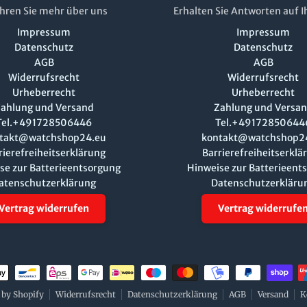
hren Sie mehr über uns
Erhalten Sie Antworten auf I
Impressum
Impressum
Datenschutz
Datenschutz
AGB
AGB
Widerrufsrecht
Widerrufsrecht
Urheberrecht
Urheberrecht
ahlung und Versand
Zahlung und Versa
Tel.+491728506446
Tel.+49172850644
takt@watchshop24.eu
kontakt@watchshop2
rierefreiheitserklärung
Barrierefreiheitserklä
se zur Batterieentsorgung
Hinweise zur Batterieent
atenschutzerklärung
Datenschutzerkläru
Vertrag widerrufen
Vertrag widerrufe
ethoden
 by Shopify
Widerrufsrecht
Datenschutzerklärung
AGB
Versand
K