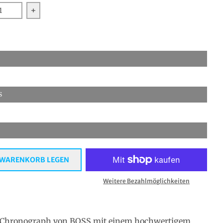
ern Sie die Menge für Hugo Boss 1513630 Chronograph T
Erhöhen Sie die Menge für Hugo Boss 1513630 
S
 WARENKORB LEGEN
Weitere Bezahlmöglichkeiten
 Chronograph von BOSS mit einem hochwertigem