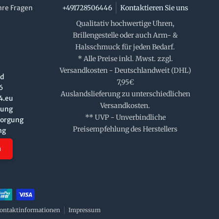
hre Fragen
+491728506446
Kontaktieren Sie uns
Qualitativ hochwertige Uhren,
Brillengestelle oder auch Arm- &
Halsschmuck für jeden Bedarf.
* Alle Preise inkl. Mwst. zzgl.
Versandkosten - Deutschlandweit (DHL)
nd
7,95€
6
Auslandslieferung zu unterschiedlichen
4.eu
Versandkosten.
rung
** UVP - Unverbindliche
sorgung
Preisempfehlung des Herstellers
ng
n
ontaktinformationen
Impressum