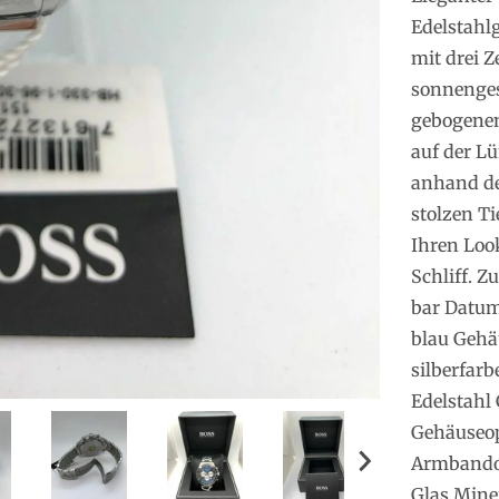
Edelstahl
mit drei 
sonnengesc
gebogenen
auf der L
anhand der
stolzen Ti
Ihren Loo
Schliff. Z
bar Datum
blau Gehä
silberfar
Edelstahl
Gehäuseop
Armbandop
Glas Mine