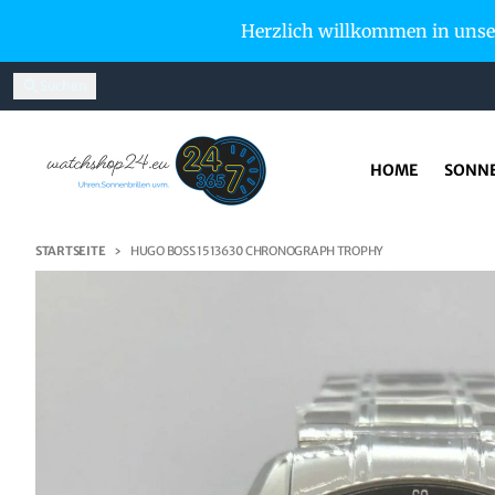
Direkt zum Inhalt
Herzlich willkommen in unser
Suchen
HOME
SONN
STARTSEITE
HUGO BOSS 1513630 CHRONOGRAPH TROPHY
Zu Produktinformationen springen