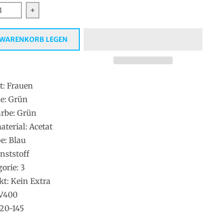
rn Sie die Menge für Pepe Jeans Sonnenbrille PJ7435 562 5
Erhöhen Sie die Menge für Pepe Jeans Sonnenbril
 WARENKORB LEGEN
t: Frauen
e: Grün
rbe: Grün
erial: Acetat
e: Blau
nststoff
gorie: 3
kt: Kein Extra
UV400
-20-145