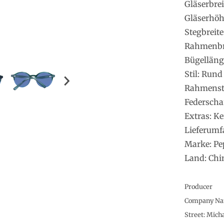
Gläserbre
Gläserhö
Stegbreit
Rahmenbr
Bügelläng
Stil: Rund
Rahmenstil
Federscha
Extras: Ke
Lieferumf
Marke: Pe
Land: Chi
Producer
Company Nam
Street: Mich