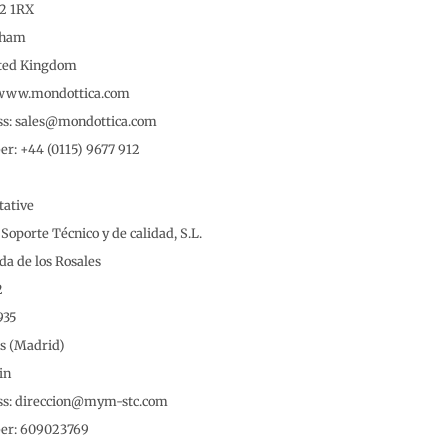
G2 1RX
gham
ited Kingdom
www.mondottica.com
ss: sales@mondottica.com
r: +44 (0115) 9677 912
tative
porte Técnico y de calidad, S.L.
da de los Rosales
2
935
es (Madrid)
in
ss: direccion@mym-stc.com
er: 609023769