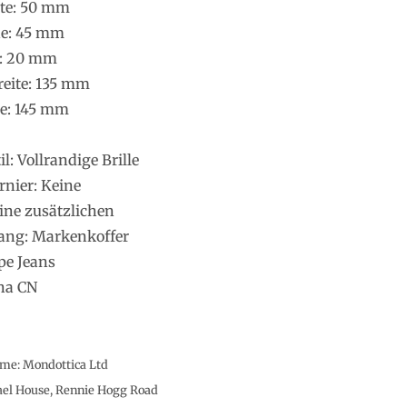
ite: 50 mm
he: 45 mm
e: 20 mm
eite: 135 mm
e: 145 mm
: Vollrandige Brille
rnier: Keine
ine zusätzlichen
ang: Markenkoffer
pe Jeans
na CN
e: Mondottica Ltd
ael House, Rennie Hogg Road