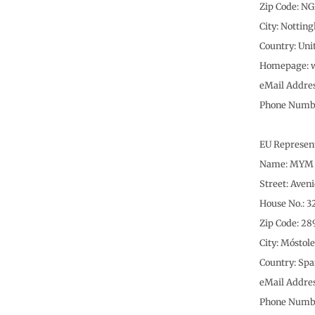
Zip Code: N
City: Nottin
Country: Un
Homepage: 
eMail Addre
Phone Numbe
EU Represen
Name: MYM So
Street: Aveni
House No.: 3
Zip Code: 28
City: Móstol
Country: Spa
eMail Addre
Phone Numb