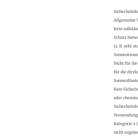
Sicherheitsh
Allgemeine 
Kein vollstä
Schutz bieten
(z. B. sehr 
Sonneneinstr
Nicht für di
für die dire
Sonnenfinster
Kein Sicherh
oder chemis
Sicherheitsbr
Verwendung b
Kategorie 4 
nicht zugela