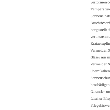
verformen od
Temperaturen
Sonneneinst
Bruchsicherh
hergestellt 
verursachen. 
Kratzempfind
Vermeiden Si
Gläser nur m
Vermeiden Si
Chemikalien
Sonnenschutz
beschädigen
Garantie- u
falscher Pfle
Pflegehinwei