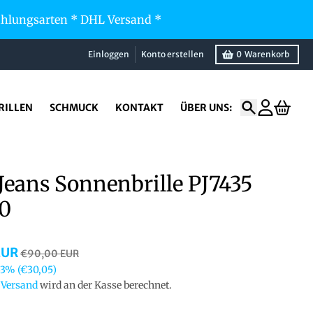
Zahlungsarten * DHL Versand *
Einloggen
Konto erstellen
0
Warenkorb
RILLEN
SCHMUCK
KONTAKT
ÜBER UNS:
Suchen
Konto
Waren
Jeans Sonnenbrille PJ7435
0
EUR
€90,00 EUR
33%
(€30,05)
.
Versand
wird an der Kasse berechnet.