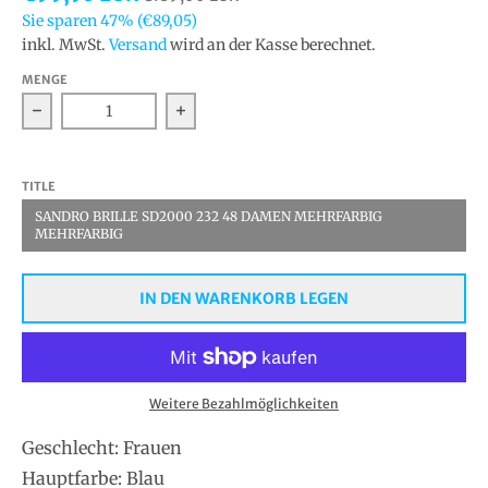
Sie sparen
47%
(€89,05)
inkl. MwSt.
Versand
wird an der Kasse berechnet.
MENGE
Verringern Sie die Menge für Sandro Optische Fass
Erhöhen Sie die Menge für Sandro 
TITLE
SANDRO BRILLE SD2000 232 48 DAMEN MEHRFARBIG
MEHRFARBIG
IN DEN WARENKORB LEGEN
Weitere Bezahlmöglichkeiten
Geschlecht: Frauen
Hauptfarbe: Blau